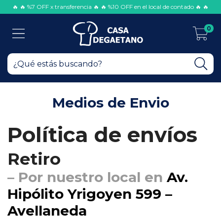
🔥 🔥 %7 OFF x transferencia 🔥 🔥 %10 OFF en el local de contado 🔥 🔥
0
Medios de Envio
Política de envíos
Retiro
– Por nuestro local en
Av.
Hipólito Yrigoyen 599 –
Avellaneda