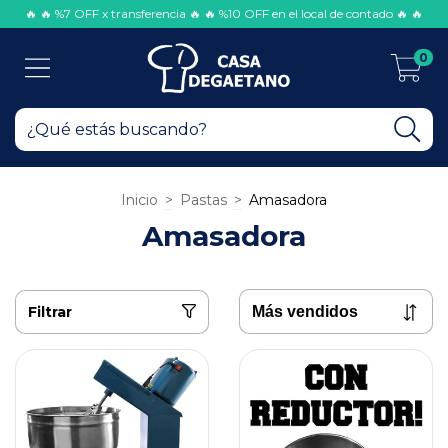
🔥 🔥 %7 OFF x transferencia 🔥 🔥 %10 OFF en el local de contado 🔥 🔥
0
Inicio
>
Pastas
>
Amasadora
Amasadora
Filtrar