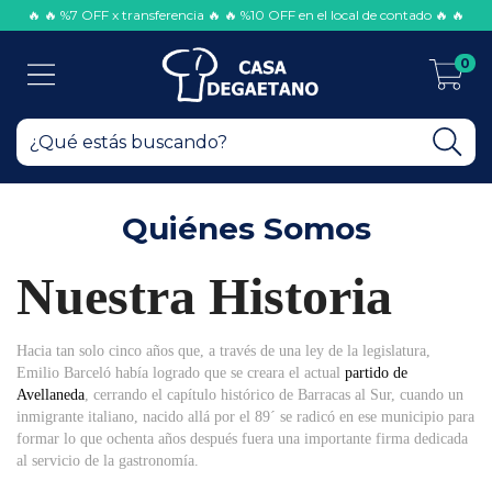
🔥 🔥 %7 OFF x transferencia 🔥 🔥 %10 OFF en el local de contado 🔥 🔥
0
Quiénes Somos
Nuestra Historia
Hacia tan solo cinco años que, a través de una ley de la legislatura,
Emilio Barceló había logrado que se creara el actual
partido de
Avellaneda
, cerrando el capítulo histórico de Barracas al Sur, cuando un
inmigrante italiano, nacido allá por el 89´ se radicó en ese municipio para
formar lo que ochenta años después fuera una importante firma dedicada
al servicio de la gastronomía.