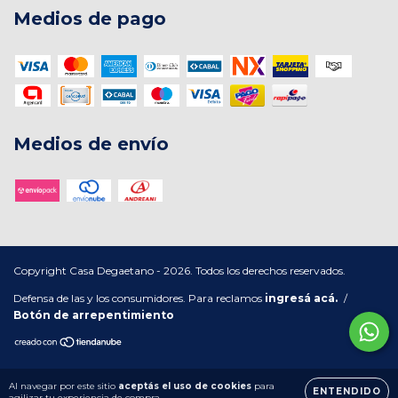
Medios de pago
Medios de envío
Copyright Casa Degaetano - 2026. Todos los derechos reservados.
Defensa de las y los consumidores. Para reclamos
ingresá acá.
/
Botón de arrepentimiento
Al navegar por este sitio
aceptás el uso de cookies
para
ENTENDIDO
agilizar tu experiencia de compra.