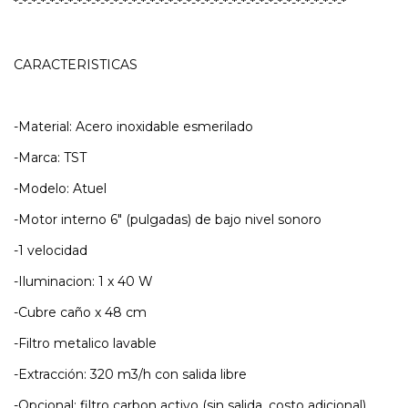
*-*-*-*-*-*-*-*-*-*-*-*-*-*-*-*-*-*-*-*-*-*-*-*-*-*-*-*-*-*-*-*-*-*-*-*-*
CARACTERISTICAS
-Material: Acero inoxidable esmerilado
-Marca: TST
-Modelo: Atuel
-Motor interno 6" (pulgadas) de bajo nivel sonoro
-1 velocidad
-Iluminacion: 1 x 40 W
-Cubre caño x 48 cm
-Filtro metalico lavable
-Extracción: 320 m3/h con salida libre
-Opcional: filtro carbon activo (sin salida, costo adicional)