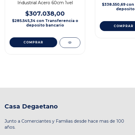
Industrial Acero 60cm 1vel
$338.550,69
con
deposito
$307.038,00
$285.545,34
con
Transferencia o
deposito bancario
COMPRAR
COMPRAR
Casa Degaetano
Junto a Comerciantes y Familias desde hace mas de 100
años.