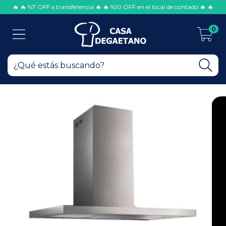
🔥 🔥 %7 OFF x transferencia 🔥 🔥 %10 OFF en el local de contado 🔥 🔥
0