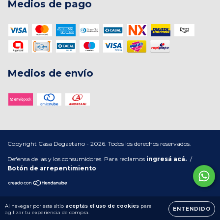
Medios de pago
Medios de envío
Copyright Casa Degaetano - 2026. Todos los derechos reservados.
Defensa de las y los consumidores. Para reclamos
ingresá acá.
/
Botón de arrepentimiento
Al navegar por este sitio
aceptás el uso de cookies
para
ENTENDIDO
agilizar tu experiencia de compra.