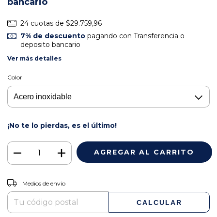
bancario
24
cuotas de
$29.759,96
7% de descuento
pagando con Transferencia o
deposito bancario
Ver más detalles
Color
¡No te lo pierdas, es el último!
CAMBIAR CP
Entregas para el CP:
Medios de envío
CALCULAR