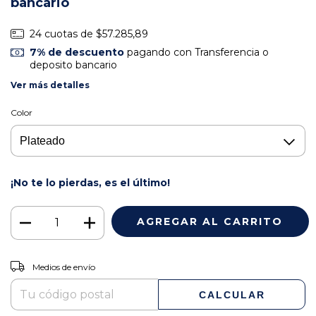
bancario
24
cuotas de
$57.285,89
7% de descuento
pagando con Transferencia o
deposito bancario
Ver más detalles
Color
¡No te lo pierdas, es el último!
CAMBIAR CP
Entregas para el CP:
Medios de envío
CALCULAR