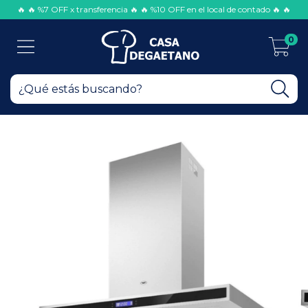
🔥 🔥 %7 OFF x transferencia 🔥 🔥 %10 OFF en el local de contado 🔥 🔥
0