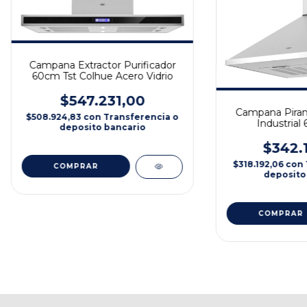
Campana Extractor Purificador
60cm Tst Colhue Acero Vidrio
$547.231,00
Campana Piram
$508.924,83
con
Transferencia o
Industrial
deposito bancario
$342.
$318.192,06
con
COMPRAR
deposito
COMPRAR