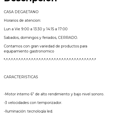
CASA DEGAETANO
Horarios de atencion:
Lun a Vie 9:00 a 13:30 y 14:15 a 17:00
Sabados, domingos y feriados, CERRADO.
Contamos con gran variedad de productos para
equipamiento gastronomico
*-*-*-*-*-*-*-*-*-*-*-*-*-*-*-*-*-*-*-*-*-*-*-*-*-*-*-*-*-*-*-*-*-*-*-*-*
CARACTERISTICAS
-Motor interno 6” de alto rendimiento y bajo nivel sonoro.
-3 velocidades con temporizador.
-Iluminación: tecnología led.